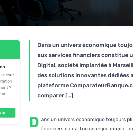
Dans un univers économique toujour
aux services financiers constitue
Digital, société implantée à Marse
ion
des solutions innovantes dédiées au
 le coût
itation
plateforme ComparateurBanque.com
ment ?
z en
comparer […]
vis
D
ans un univers économique toujours plus
financiers constitue un enjeu majeur 