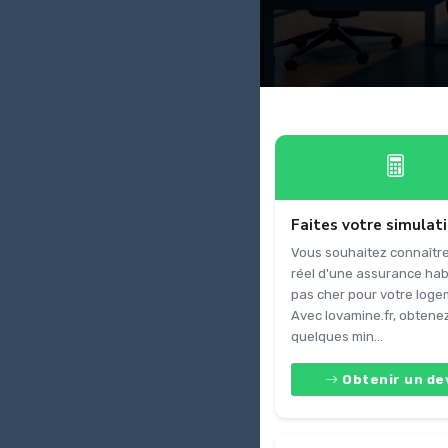
Faites votre simulat
Vous souhaitez connaître
réel d'une assurance hab
pas cher pour votre loge
Avec lovamine.fr, obtene
quelques min...
Obtenir un de