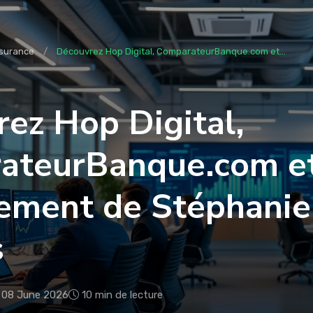
surance
Découvrez Hop Digital, ComparateurBanque.com et...
ez Hop Digital,
ateurBanque.com e
gement de Stéphanie
s
08 June 2026
10 min de lecture